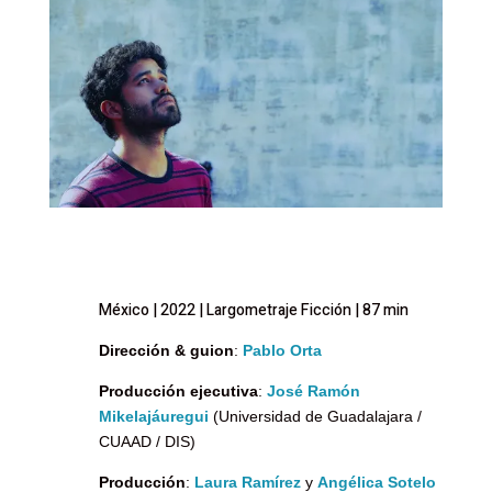
México | 2022 | Largometraje Ficción | 87 min
Dirección & guion
:
Pablo Orta
Producción ejecutiva
:
José Ramón
Mikelajáuregui
(Universidad de Guadalajara /
CUAAD / DIS)
Producción
:
Laura Ramírez
y
Angélica Sotelo