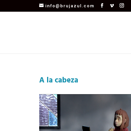
info@brujazul.com
A la cabeza