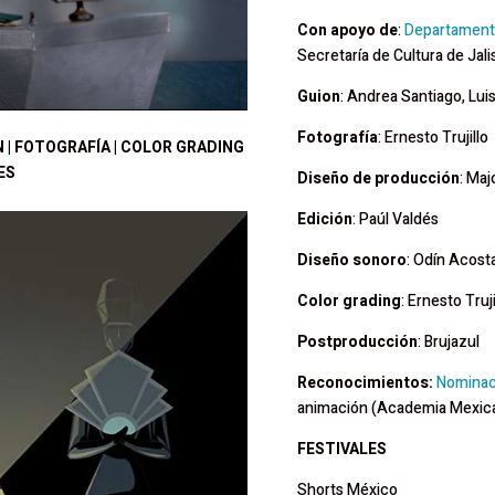
Con apoyo de
:
Departament
Secretaría de Cultura de Jal
Guion
: Andrea Santiago, Lui
Fotografía
: Ernesto Trujillo
 | FOTOGRAFÍA | COLOR GRADING
IES
Diseño de producción
: Maj
Edición
: Paúl Valdés
Diseño sonoro
: Odín Acost
Color grading
: Ernesto Truji
Postproducción
: Brujazul
Reconocimientos:
Nominaci
animación (Academia Mexica
FESTIVALES
Shorts México