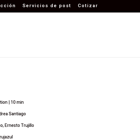
cción
Servicios de post
Cotizar
ion | 10 min
drea Santiago
o, Ernesto Trujillo
Brujazul