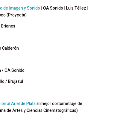
o de Imagen y Sonido
| OA Sonido | Luis Téllez |
isco (Proyecta)
s Briones
o Calderón
a / OA Sonido
llo / Brujazul
ón al Ariel de Plata
al mejor cortometraje de
na de Artes y Ciencias Cinematográficas)