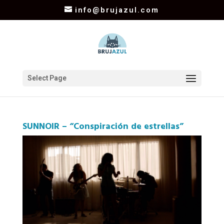
info@brujazul.com
Select Page
SUNNOIR – “Conspiración de estrellas”