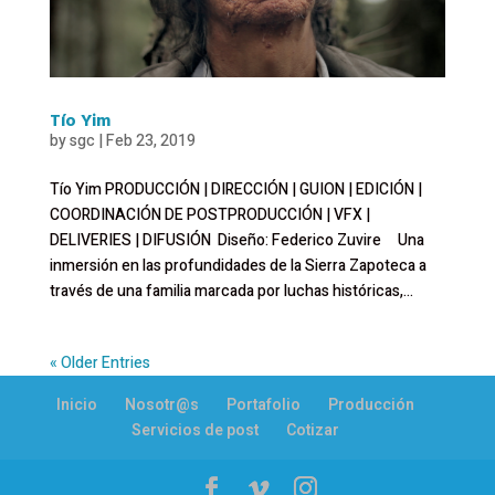
Tío Yim
by
sgc
|
Feb 23, 2019
Tío Yim PRODUCCIÓN | DIRECCIÓN | GUION | EDICIÓN |
COORDINACIÓN DE POSTPRODUCCIÓN | VFX |
DELIVERIES | DIFUSIÓN Diseño: Federico Zuvire Una
inmersión en las profundidades de la Sierra Zapoteca a
través de una familia marcada por luchas históricas,...
« Older Entries
Inicio
Nosotr@s
Portafolio
Producción
Servicios de post
Cotizar